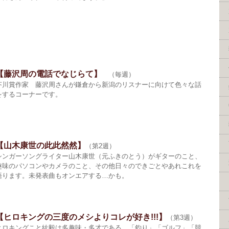
【藤沢周の電話でなじらて】
（毎週）
芥川賞作家 藤沢周さんが鎌倉から新潟のリスナーに向けて色々な話
をするコーナーです。
【山木康世の此此然然】
（第2週）
シンガーソングライター山木康世（元ふきのとう）がギターのこと、
趣味のパソコンやカメラのこと、その他日々のできごとやあれこれを
語ります。未発表曲もオンエアする…かも。
【ヒロキングの三度のメシよりコレが好き!!!】
（第3週）
ヒロキングこと紘毅は多趣味・多才である。「釣り」「ゴルフ」「競