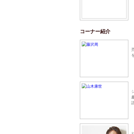
コーナー紹介